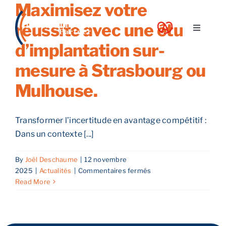
Maximisez votre
Skip
to
réussite avec une étude
Toggle
content
Navigati
d’implantation sur-
A propos
mesure à Strasbourg ou
Mulhouse.
Nos services
Transformer l’incertitude en avantage compétitif :
Nos guides
Dans un contexte [...]
Blog
By
Joël Deschaume
|
12 novembre
sur
2025
|
Actualités
|
Commentaires fermés
Maximisez
Read More
Nos offres
votre
réussite
avec
Contact
une