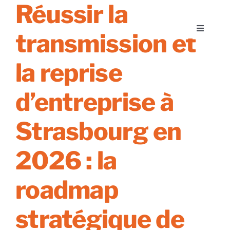
Réussir la
Skip
to
Toggle
transmission et
content
Navigati
A propos
la reprise
Nos services
d’entreprise à
Strasbourg en
Nos guides
2026 : la
Blog
roadmap
Nos offres
stratégique de
Contact