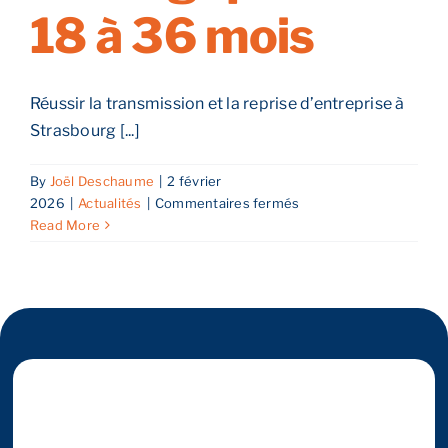
18 à 36 mois
Reprendre son entreprise en 12 mois
Réussir la transmission et la reprise d’entreprise à
Estimez votre entreprise
Strasbourg [...]
By
Joël Deschaume
|
2 février
Prendre RDV
sur
2026
|
Actualités
|
Commentaires fermés
Réussir
Read More
la
transmission
et
la
reprise
d’entreprise
à
Strasbourg
en
2026