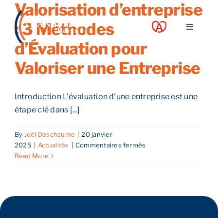
Valorisation d’entreprise
Skip
to
: 3 Méthodes
Toggle
content
Navigati
d’Évaluation pour
A propos
Valoriser une Entreprise
Nos services
Introduction L’évaluation d’une entreprise est une
étape clé dans [...]
Nos guides
By
Joël Deschaume
|
20 janvier
sur
2025
|
Actualités
|
Commentaires fermés
Blog
Valorisation
Read More
d’entreprise
:
Nos offres
3
Méthodes
d’Évaluation
Contact