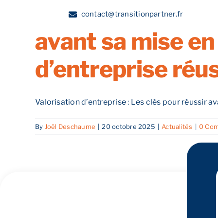
Comment maximis
Skip
contact@transitionpartner.fr
to
avant sa mise en 
content
A propos
d’entreprise réu
Valorisation d’entreprise : Les clés pour réussir ava
By
Joël Deschaume
|
20 octobre 2025
|
Actualités
|
0 Co