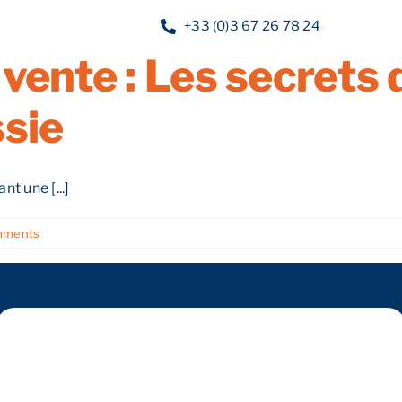
er la valeur de vot
+33 (0)3 67 26 78 24
vente : Les secrets 
Nos services
Nos guides
Blog
Nos of
ssie
nt une [...]
mments