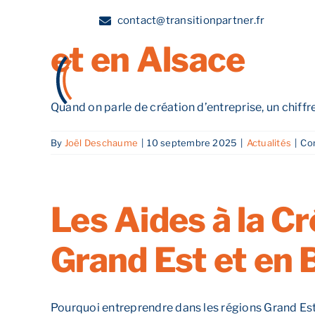
Le financement d
Skip
contact@transitionpartner.fr
to
et en Alsace
content
A propos
Quand on parle de création d’entreprise, un chiffre 
By
Joël Deschaume
|
10 septembre 2025
|
Actualités
|
Co
Les Aides à la C
Grand Est et en
Pourquoi entreprendre dans les régions Grand Est 