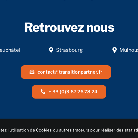
Retrouvez nous
euchâtel
Strasbourg
Mulhou
contact@transitionpartner.fr
+ 33 (0)3 67 26 78 24
ez l’utilisation de Cookies ou autres traceurs pour réaliser des statist
© Réalisation
NEXAGO
• 2025 • Transition Partner