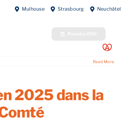
eprise en France
Mulhouse
Strasbourg
Neuchâtel
fres
Contact
Prendre RDV
Read More
 en 2025 dans la
-Comté