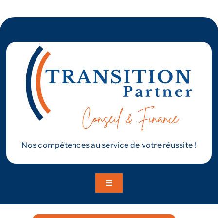
Reprendre son entreprise en 12 mois
Estimez votre entreprise
Prendre RDV
Nos compétences au service de votre réussite !
Toggle
Navigation
A propos