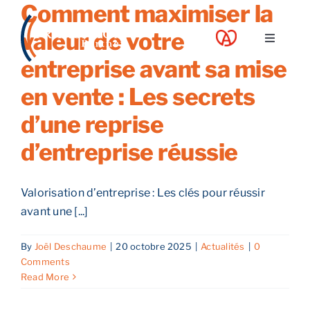
Comment maximiser la
Skip
to
valeur de votre
Toggle
content
Navigati
entreprise avant sa mise
A propos
en vente : Les secrets
d’une reprise
Nos services
d’entreprise réussie
Nos guides
Valorisation d’entreprise : Les clés pour réussir
Blog
avant une [...]
By
Joël Deschaume
|
20 octobre 2025
|
Actualités
|
0
Nos offres
Comments
Read More
Contact