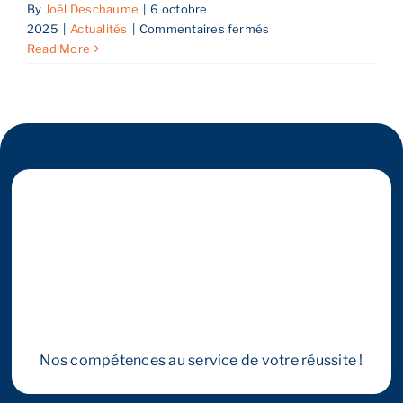
By
Joël Deschaume
|
6 octobre
sur
2025
|
Actualités
|
Commentaires fermés
Structuration
Reprend
Read More
d’une
Holding
dans
Estimez
un
LBO
efficace
Prendr
–
Transition
Partner
Nos compétences au service de votre réussite !