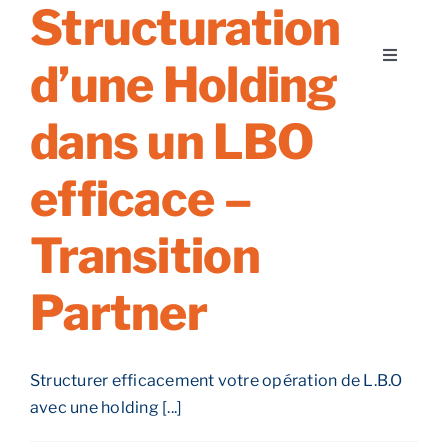
Structuration
Skip
to
Toggle
d’une Holding
content
Navigati
A prop
dans un LBO
Nos ser
efficace –
Transition
Nos gui
Partner
Blog
Nos off
Structurer efficacement votre opération de L.B.O
avec une holding [...]
Contact