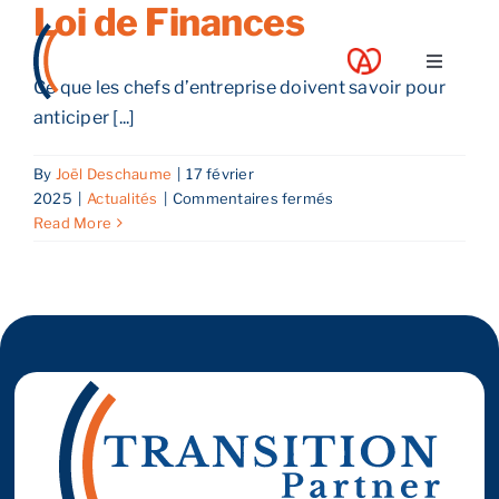
Loi de Finances
Skip
to
Toggle
content
Ce que les chefs d’entreprise doivent savoir pour
Navigati
anticiper [...]
A propos
By
Joël Deschaume
|
17 février
Nos services
sur
2025
|
Actualités
|
Commentaires fermés
Loi
Read More
de
Nos guides
Finances
Blog
Nos offres
Contact