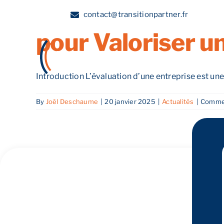
Valorisation d’e
Skip
contact@transitionpartner.fr
to
pour Valoriser u
content
A propos
Introduction L’évaluation d’une entreprise est une é
By
Joël Deschaume
|
20 janvier 2025
|
Actualités
|
Commen