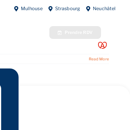
es d’Évaluation
Mulhouse
Strasbourg
Neuchâtel
fres
Contact
Prendre RDV
Read More