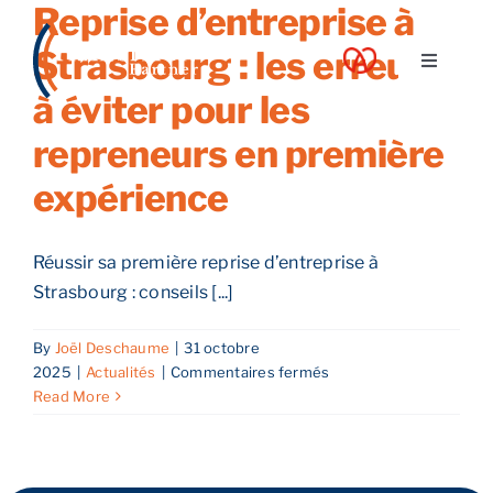
Reprise d’entreprise à
Skip
to
Strasbourg : les erreurs
Toggle
content
Navigati
à éviter pour les
A propos
repreneurs en première
expérience
Nos services
Réussir sa première reprise d’entreprise à
Nos guides
Strasbourg : conseils [...]
Blog
By
Joël Deschaume
|
31 octobre
sur
2025
|
Actualités
|
Commentaires fermés
Reprise
Read More
Nos offres
d’entreprise
à
Strasbourg
Contact
: