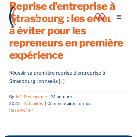
Reprise d’entreprise à
Skip
to
Strasbourg : les erreurs
Toggle
content
Navigati
à éviter pour les
A propos
repreneurs en première
expérience
Nos services
Réussir sa première reprise d’entreprise à
Nos guides
Strasbourg : conseils [...]
Blog
By
Joël Deschaume
|
31 octobre
sur
2025
|
Actualités
|
Commentaires fermés
Reprise
Read More
Nos offres
d’entreprise
à
Strasbourg
Contact
: