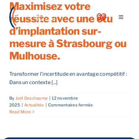
Maximisez votre
Skip
to
réussite avec une étude
Toggle
content
Navigati
d’implantation sur-
A propos
mesure à Strasbourg ou
Mulhouse.
Nos services
Transformer l’incertitude en avantage compétitif :
Nos guides
Dans un contexte [...]
Blog
By
Joël Deschaume
|
12 novembre
sur
2025
|
Actualités
|
Commentaires fermés
Maximisez
Read More
Nos offres
votre
réussite
avec
Contact
une