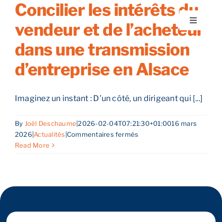
Concilier les intérêts du
Skip
to
vendeur et de l’acheteur
Toggle
content
Navigati
dans une transmission
A propos
d’entreprise en Alsace
Nos services
Imaginez un instant : D’un côté, un dirigeant qui [...]
Nos guides
By
Joël Deschaume
|
2026-02-04T07:21:30+01:00
16 mars
sur
2026
|
Actualités
|
Commentaires fermés
Blog
Concilier
Read More
les
intérêts
Nos offres
du
vendeur
et
Contact
de
l’acheteur