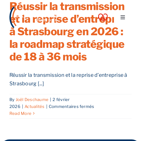
Réussir la transmission
Skip
to
et la reprise d’entreprise
Toggle
content
Navigati
à Strasbourg en 2026 :
A propos
la roadmap stratégique
de 18 à 36 mois
Nos services
Réussir la transmission et la reprise d’entreprise à
Nos guides
Strasbourg [...]
Blog
By
Joël Deschaume
|
2 février
sur
2026
|
Actualités
|
Commentaires fermés
Réussir
Read More
Nos offres
la
transmission
et
Contact
la