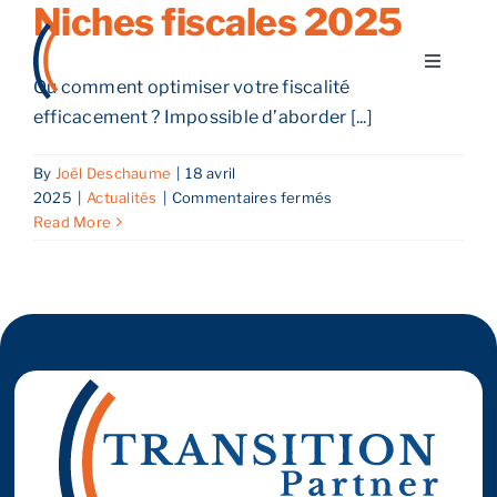
Niches fiscales 2025
Skip
to
Toggle
content
Ou comment optimiser votre fiscalité
Navigati
efficacement ? Impossible d’aborder [...]
A propos
By
Joël Deschaume
|
18 avril
Nos services
sur
2025
|
Actualités
|
Commentaires fermés
Niches
Read More
fiscales
Nos guides
2025
Blog
Nos offres
Contact