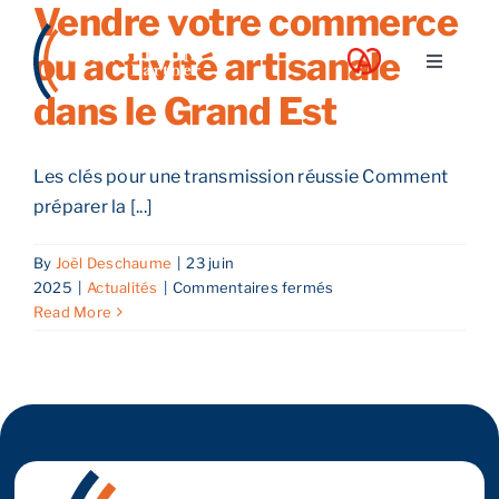
Vendre votre commerce
Skip
to
ou activité artisanale
Toggle
content
Navigati
dans le Grand Est
A propos
Les clés pour une transmission réussie Comment
Nos services
préparer la [...]
By
Joël Deschaume
|
23 juin
Nos guides
sur
2025
|
Actualités
|
Commentaires fermés
Vendre
Read More
votre
Blog
commerce
ou
activité
Nos offres
artisanale
dans
le
Contact