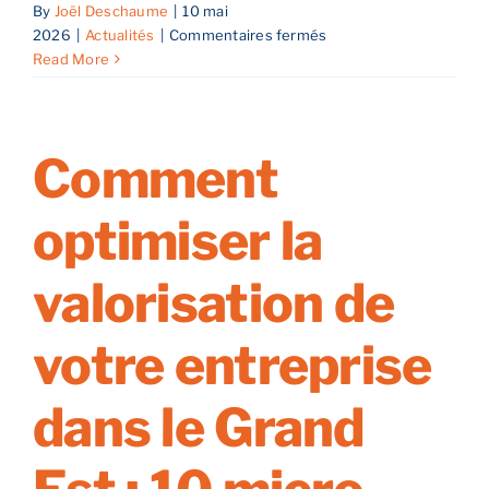
By
Joël Deschaume
|
10 mai
sur
2026
|
Actualités
|
Commentaires fermés
Reprise
Reprendre son entreprise en 12 mois
Read More
d’entreprise
:
Le
Estimez votre entreprise
guide
Comment
complet
pour
Prendre RDV
optimiser la
réussir
votre
projet
valorisation de
dans
le
votre entreprise
Grand
Est
dans le Grand