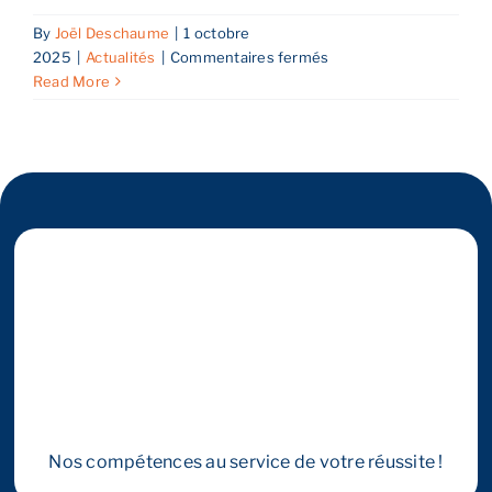
By
Joël Deschaume
|
1 octobre
sur
2025
|
Actualités
|
Commentaires fermés
Comment
Read More
vendre
son
entreprise
à
Strasbourg
en
période
économique
incertaine
:
transformer
l’incertitude
en
opportunité
Nos compétences au service de votre réussite !