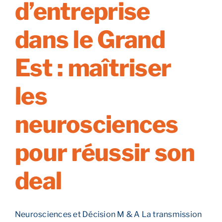
d’entreprise
dans
le
Grand
dans le Grand
Est
:
Est : maîtriser
10
micro-
chantiers
les
stratégiques
neurosciences
pour réussir son
deal
Neurosciences et Décision M & A La transmission