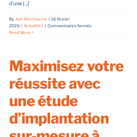
d'une [...]
By
Joël Deschaume
|
16 février
sur
2026
|
Actualités
|
Commentaires fermés
Reprise
Read More
d’entreprise
dans
le
Grand
Maximisez votre
Est
:
réussite avec
maîtriser
les
neurosciences
une étude
pour
réussir
d’implantation
son
deal
sur-mesure à