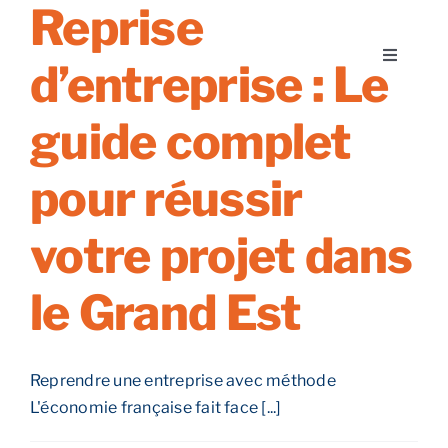
Reprise
Skip
to
Toggle
d’entreprise : Le
content
Navigati
A propos
guide complet
Nos services
pour réussir
votre projet dans
Nos guides
le Grand Est
Blog
Nos offres
Reprendre une entreprise avec méthode
L'économie française fait face [...]
Contact