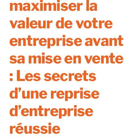
maximiser la
sur-
mesure
à
valeur de votre
Strasbourg
ou
entreprise avant
Mulhouse.
sa mise en vente
: Les secrets
d’une reprise
d’entreprise
réussie