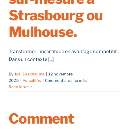
Strasbourg ou
Mulhouse.
Transformer l’incertitude en avantage compétitif :
Dans un contexte [...]
By
Joël Deschaume
|
12 novembre
sur
2025
|
Actualités
|
Commentaires fermés
Maximisez
Read More
votre
réussite
avec
une
Comment
étude
d’implantation