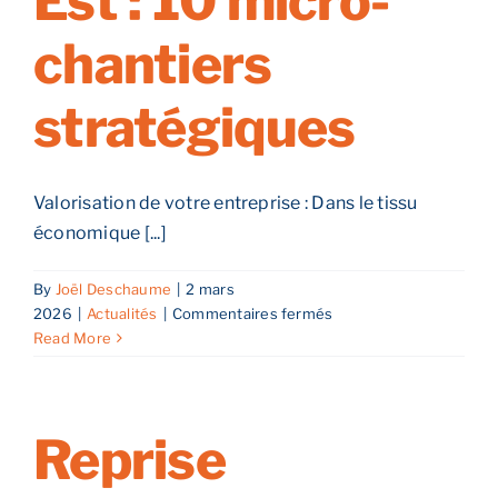
Est : 10 micro-
chantiers
stratégiques
Valorisation de votre entreprise : Dans le tissu
économique [...]
By
Joël Deschaume
|
2 mars
sur
2026
|
Actualités
|
Commentaires fermés
Comment
Read More
optimiser
la
valorisation
de
Reprise
votre
entreprise