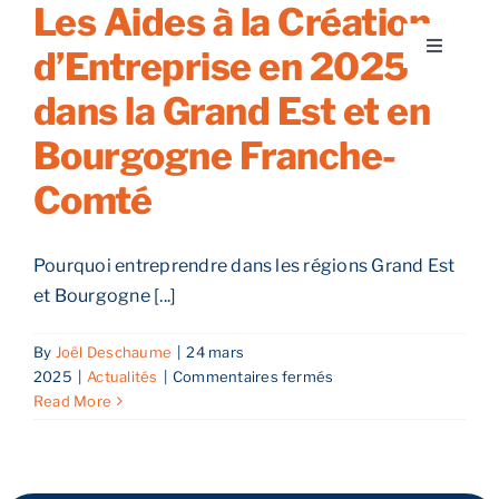
Les Aides à la Création
Skip
to
d’Entreprise en 2025
Toggle
content
Navigati
dans la Grand Est et en
A propos
Bourgogne Franche-
Nos services
Comté
Nos guides
Pourquoi entreprendre dans les régions Grand Est
et Bourgogne [...]
Blog
By
Joël Deschaume
|
24 mars
sur
2025
|
Actualités
|
Commentaires fermés
Nos offres
Les
Read More
Aides
à
Contact
la
Création