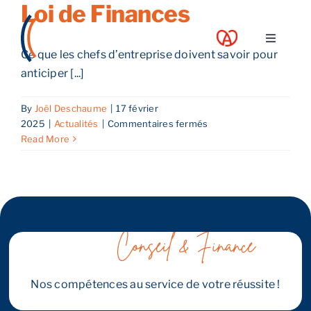
Loi de Finances
Skip
to
Toggle
content
Ce que les chefs d’entreprise doivent savoir pour
Navigati
anticiper [...]
A propos
By
Joël Deschaume
|
17 février
Nos services
sur
2025
|
Actualités
|
Commentaires fermés
Loi
Read More
de
Nos guides
Finances
Blog
Nos offres
Nos compétences au service de votre réussite !
Contact