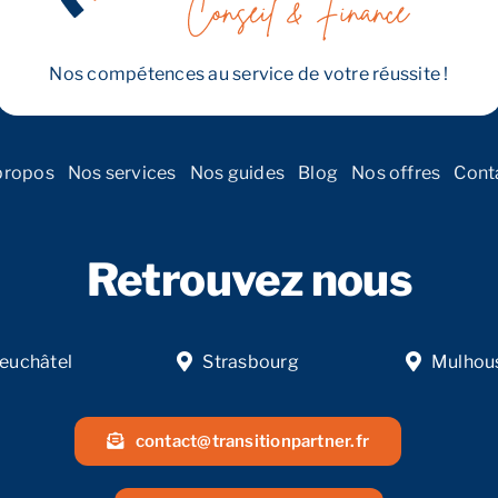
Est
et
en
Nos compétences au service de votre réussite !
Bourgogne
Franche-
Comté
propos
Nos services
Nos guides
Blog
Nos offres
Cont
Retrouvez nous
euchâtel
Strasbourg
Mulhou
contact@transitionpartner.fr