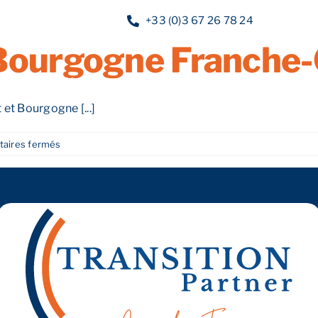
réation d’Entreprise
+33 (0)3 67 26 78 24
 Bourgogne Franche
Nos services
Nos guides
Blog
Nos of
et Bourgogne [...]
sur
aires fermés
Les
Aides
à
la
Création
d’Entreprise
en
2025
dans
la
Grand