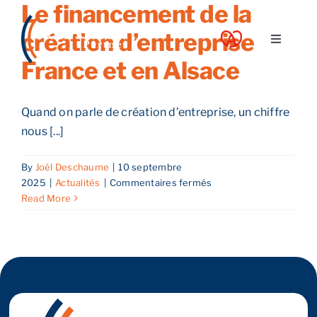
Le financement de la
Skip
to
création d’entreprise en
Toggle
content
Navigati
France et en Alsace
A propos
Quand on parle de création d’entreprise, un chiffre
Nos services
nous [...]
By
Joël Deschaume
|
10 septembre
Nos guides
sur
2025
|
Actualités
|
Commentaires fermés
Le
Read More
financement
Blog
de
la
création
Nos offres
d’entreprise
en
France
Contact