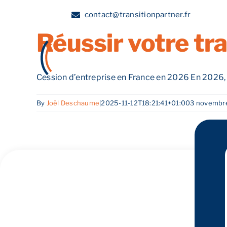
Cession d’entrep
Skip
contact@transitionpartner.fr
to
Réussir votre tr
content
A propos
Cession d’entreprise en France en 2026 En 2026, le
By
Joël Deschaume
|
2025-11-12T18:21:41+01:00
3 novembr