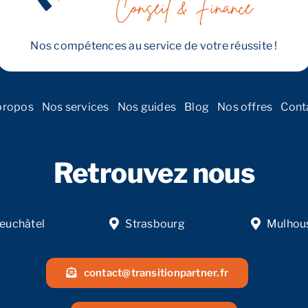
transmission
en
Alsace
Nos compétences au service de votre réussite !
propos
Nos services
Nos guides
Blog
Nos offres
Cont
Retrouvez nous
euchâtel
Strasbourg
Mulhou
contact@transitionpartner.fr