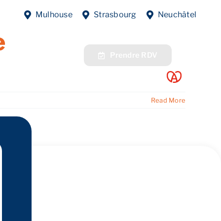
tes échouent –
Mulhouse
Strasbourg
Neuchâtel
e
fres
Contact
Prendre RDV
Read More