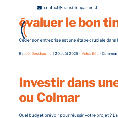
Céder son entre
Skip
contact@transitionpartner.fr
to
évaluer le bon t
content
A propos
Céder son entreprise est une étape cruciale dans la 
By
Joël Deschaume
|
20 août 2025
|
Actualités
|
Comment
Investir dans un
ou Colmar
Quel budget prévoir pour réussir votre projet ? La [