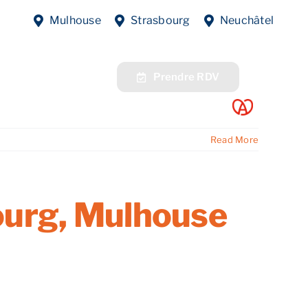
 Est, comment
Mulhouse
Strasbourg
Neuchâtel
fres
Contact
Prendre RDV
Read More
bourg, Mulhouse