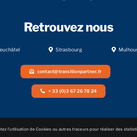
Retrouvez nous
euchâtel
Strasbourg
Mulhou
contact@transitionpartner.fr
+ 33 (0)3 67 26 78 24
ez l’utilisation de Cookies ou autres traceurs pour réaliser des statist
© Réalisation
NEXAGO
• 2025 • Transition Partner