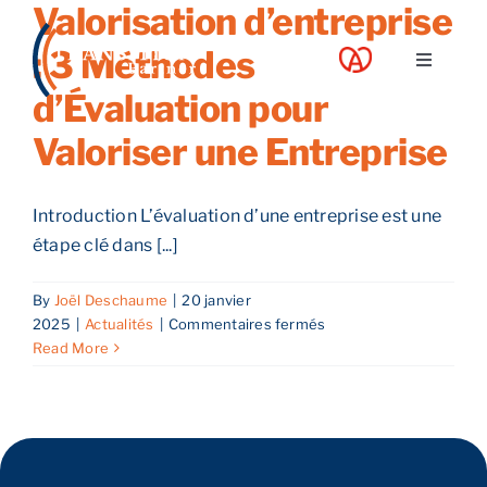
Valorisation d’entreprise
Skip
to
: 3 Méthodes
Toggle
content
Navigati
d’Évaluation pour
A propos
Valoriser une Entreprise
Nos services
Introduction L’évaluation d’une entreprise est une
étape clé dans [...]
Nos guides
By
Joël Deschaume
|
20 janvier
sur
2025
|
Actualités
|
Commentaires fermés
Blog
Valorisation
Read More
d’entreprise
:
Nos offres
3
Méthodes
d’Évaluation
Contact