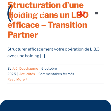
Structuration d’une
Skip
to
Holding dans un LBO
Toggle
content
Navigati
efficace – Transition
A propos
Partner
Nos services
Structurer efficacement votre opération de L.B.O
avec une holding [...]
Nos guides
By
Joël Deschaume
|
6 octobre
sur
2025
|
Actualités
|
Commentaires fermés
Blog
Structuration
Read More
d’une
Holding
Nos offres
dans
un
LBO
Contact