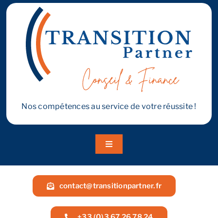
efficace
–
Transition
Reprendre son entreprise en 12 mois
Partner
Estimez votre entreprise
Prendre RDV
Nos compétences au service de votre réussite !
Toggle
Navigation
A propos
contact@transitionpartner.fr
Nos services
+33 (0)3 67 26 78 24