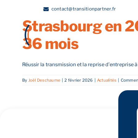
Réussir la transm
Skip
contact@transitionpartner.fr
to
Strasbourg en 20
content
A propos
36 mois
Réussir la transmission et la reprise d’entreprise à 
By
Joël Deschaume
|
2 février 2026
|
Actualités
|
Comment