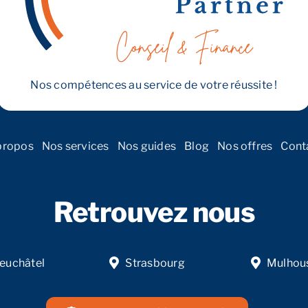
Strasbourg
en
2026
:
la
roadmap
Nos compétences au service de votre réussite !
stratégique
de
18
à
propos
Nos services
Nos guides
Blog
Nos offres
Cont
36
mois
Retrouvez nous
euchâtel
Strasbourg
Mulhou