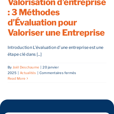
Valorisation d’entreprise
Bourgogne
: 3 Méthodes
Franche
Comté
d’Évaluation pour
et
dans
Valoriser une Entreprise
le
Grand
Est
Introduction L’évaluation d’une entreprise est une
étape clé dans [...]
By
Joël Deschaume
|
20 janvier
sur
2025
|
Actualités
|
Commentaires fermés
Valorisation
Read More
d’entreprise
:
3
Méthodes
d’Évaluation
pour