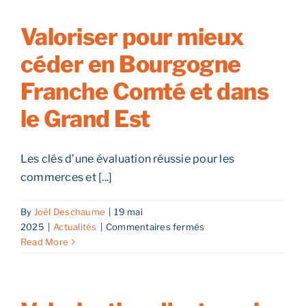
Reprendre son entreprise en 12 mois
Valoriser pour mieux
céder en Bourgogne
Estimez votre entreprise
Franche Comté et dans
le Grand Est
Prendre RDV
Les clés d’une évaluation réussie pour les
commerces et [...]
By
Joël Deschaume
|
19 mai
sur
2025
|
Actualités
|
Commentaires fermés
Valoriser
Read More
pour
mieux
céder
en