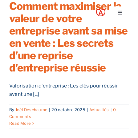
Comment maximiser la
Skip
to
valeur de votre
Toggle
content
Navigati
entreprise avant sa mise
A propos
en vente : Les secrets
Nos services
d’une reprise
d’entreprise réussie
Nos guides
Valorisation d’entreprise : Les clés pour réussir
Blog
avant une [...]
Nos offres
By
Joël Deschaume
|
20 octobre 2025
|
Actualités
|
0
Comments
Read More
Contact