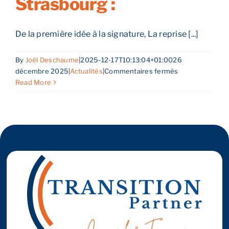
Strasbourg :
De la première idée à la signature, La reprise [...]
By
Joël Deschaume
|
2025-12-17T10:13:04+01:00
26
sur
décembre 2025
|
Actualités
|
Commentaires fermés
Les
Read More
grandes
étapes
d’une
reprise
d’entreprise
réussie
à
Strasbourg
: