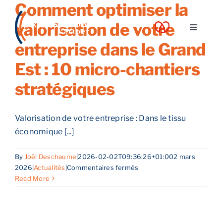
Comment optimiser la
Skip
to
valorisation de votre
Toggle
content
Navigati
entreprise dans le Grand
A propos
Est : 10 micro-chantiers
stratégiques
Nos services
Valorisation de votre entreprise : Dans le tissu
Nos guides
économique [...]
Blog
By
Joël Deschaume
|
2026-02-02T09:36:26+01:00
2 mars
sur
2026
|
Actualités
|
Commentaires fermés
Comment
Read More
Nos offres
optimiser
la
valorisation
Contact
de