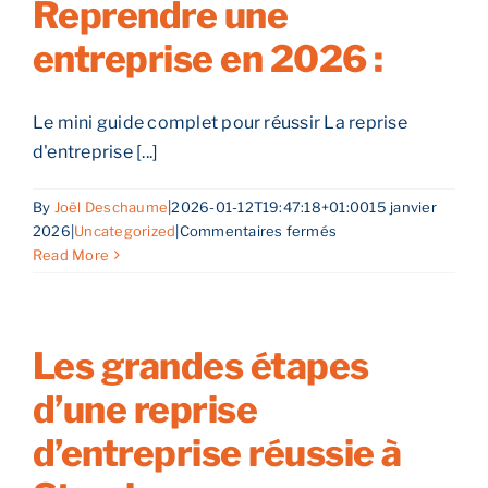
Reprendre une
votre
entreprise en 2026 :
entreprise
Reprendre son entreprise en 12 mois
dans
le
Grand
Le mini guide complet pour réussir La reprise
Estimez votre entreprise
Est
d'entreprise [...]
:
10
Prendre RDV
By
Joël Deschaume
|
2026-01-12T19:47:18+01:00
15 janvier
micro-
sur
2026
|
Uncategorized
|
Commentaires fermés
chantiers
Reprendre
Read More
stratégiques
une
entreprise
en
2026
Les grandes étapes
:
d’une reprise
d’entreprise réussie à