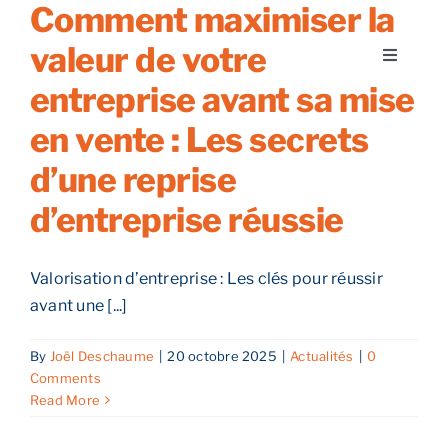
Comment maximiser la
Skip
to
valeur de votre
Toggle
content
Navigati
entreprise avant sa mise
A propos
en vente : Les secrets
d’une reprise
Nos services
d’entreprise réussie
Nos guides
Valorisation d’entreprise : Les clés pour réussir
Blog
avant une [...]
By
Joël Deschaume
|
20 octobre 2025
|
Actualités
|
0
Nos offres
Comments
Read More
Contact