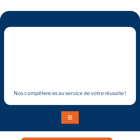
Reprendre son entreprise en 12 mois
Estimez votre entreprise
Prendre RDV
Nos compétences au service de votre réussite !
Toggle
Navigation
A propos