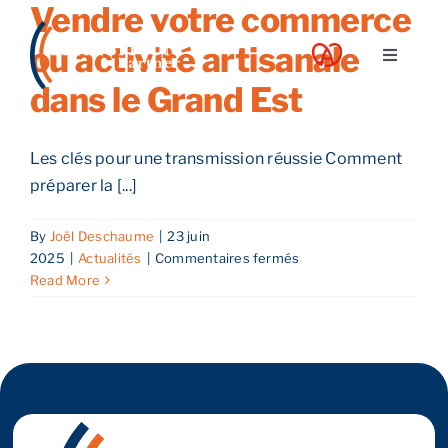
Vendre votre commerce
Skip
to
ou activité artisanale
Toggle
content
Navigati
dans le Grand Est
A propos
Les clés pour une transmission réussie Comment
Nos services
préparer la [...]
By
Joël Deschaume
|
23 juin
Nos guides
sur
2025
|
Actualités
|
Commentaires fermés
Vendre
Read More
votre
Blog
commerce
ou
activité
Nos offres
artisanale
dans
le
Contact