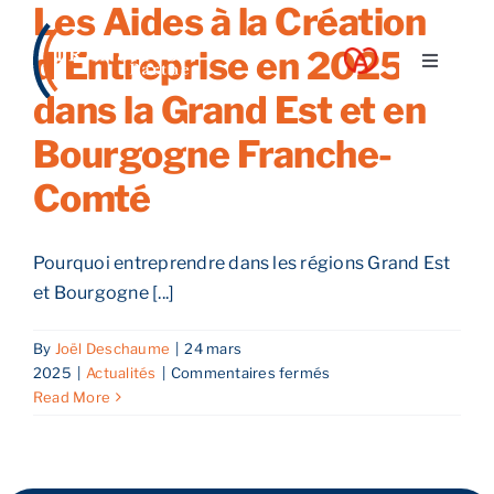
Les Aides à la Création
Skip
to
d’Entreprise en 2025
Toggle
content
Navigati
dans la Grand Est et en
A propos
Bourgogne Franche-
Comté
Nos services
Pourquoi entreprendre dans les régions Grand Est
Nos guides
et Bourgogne [...]
Blog
By
Joël Deschaume
|
24 mars
sur
2025
|
Actualités
|
Commentaires fermés
Les
Read More
Nos offres
Aides
à
la
Contact
Création