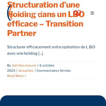
Structuration d’une
Skip
to
Holding dans un LBO
Toggle
content
Navigati
efficace – Transition
A propos
Partner
Nos services
Structurer efficacement votre opération de L.B.O
avec une holding [...]
Nos guides
By
Joël Deschaume
|
6 octobre
sur
2025
|
Actualités
|
Commentaires fermés
Blog
Structuration
Read More
d’une
Holding
Nos offres
dans
un
LBO
Contact